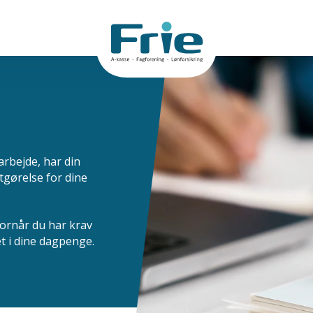
arbejde, har din
dtgørelse for dine
ornår du har krav
t i dine dagpenge.