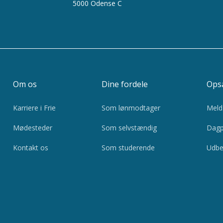
5000 Odense C
Om os
Dine fordele
Opsa
Karriere i Frie
Som lønmodtager
Meld 
Mødesteder
Som selvstændig
Dagp
Kontakt os
Som studerende
Udbe