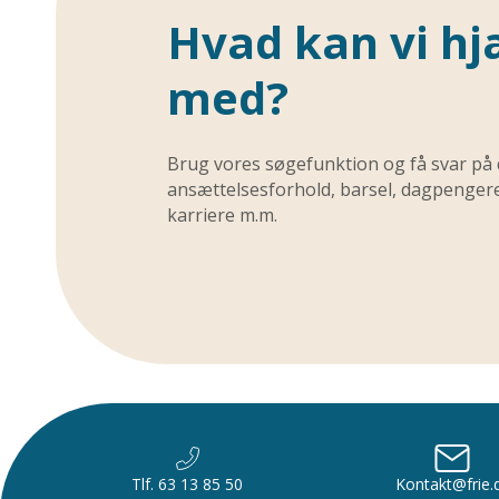
Hvad kan vi hj
med?
Brug vores søgefunktion og få svar på
ansættelsesforhold, barsel, dagpengereg
karriere m.m.
Tlf. 63 13 85 50
Kontakt@frie.