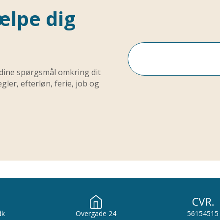
ælpe dig
 dine spørgsmål omkring dit
ler, efterløn, ferie, job og
dk
Overgade 24
56154515