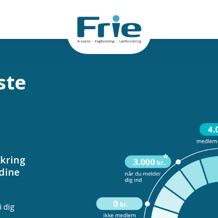
ste
ikring
 dine
i dig