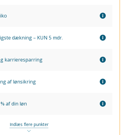
siko
igste dækning – KUN 5 mdr.
og karrieresparring
ng af lønsikring
 % af din løn
Indlæs flere punkter