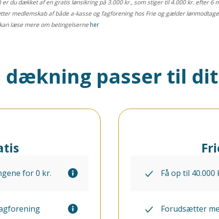
 du dækket af en gratis lønsikring på 3.000 kr., som stiger til 4.000 kr. efter 6 m
udsætter medlemskab af både a-kasse og fagforening hos Frie og gælder lønmodtag
kan læse mere om betingelserne
her
 dækning passer til di
atis
Fr
ngene for 0 kr.
Få op til 40.000
fagforening
Forudsætter me