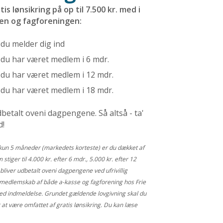
is lønsikring på op til 7.500 kr. med i
en og fagforeningen:
 du melder dig ind
 du har været medlem i 6 mdr.
r du har været medlem i 12 mdr.
r du har været medlem i 18 mdr.
betalt oveni dagpengene. Så altså - ta'
d!
å kun 5 måneder (markedets korteste) er du dækket af
 stiger til 4.000 kr. efter 6 mdr., 5.000 kr. efter 12
bliver udbetalt oveni dagpengene ved ufrivillig
r medlemskab af både a-kasse og fagforening hos Frie
ed indmeldelse. Grundet gældende lovgivning skal du
 at være omfattet af gratis lønsikring. Du kan læse