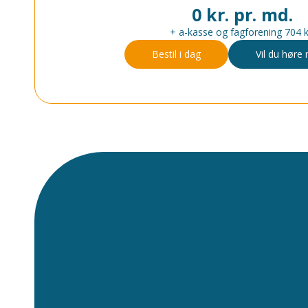
0 kr. pr. md.
+ a-kasse og fagforening 704 k
Bestil i dag
Vil du høre