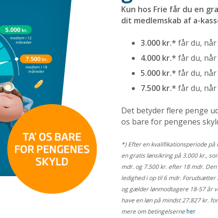
Kun hos Frie får du en grat
dit medlemskab af a-kass
3.000 kr.*
får du, når
4.000 kr.*
får du, når
5.000 kr.*
får du, nå
7.500 kr.*
får du, nå
Det betyder flere penge ud
os bare for pengenes skyl
*) Efter en kvalifikationsperiode p
en gratis lønsikring på 3.000 kr., som
mdr. og 7.500 kr. efter 18 mdr. Den 
ledighed i op til 6 mdr. Forudsætte
og gælder lønmodtagere 18-57 år v
have en løn på mindst 27.827 kr. for
mere om betingelserne
her