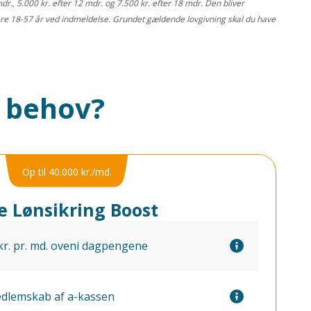
dr., 5.000 kr. efter 12 mdr. og 7.500 kr. efter 18 mdr. Den bliver
ere 18-57 år ved indmeldelse. Grundet gældende lovgivning skal du have
t behov?
Op til 40.000 kr./md.
ie Lønsikring Boost
 kr. pr. md. oveni dagpengene
dlemskab af a-kassen