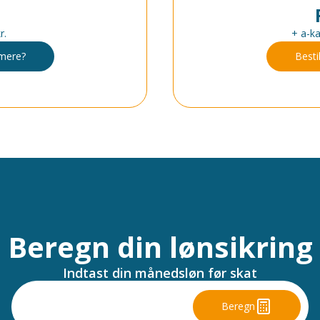
r.
+ a-ka
 mere?
Bestil
Beregn din lønsikring
Indtast din månedsløn før skat
Beregn