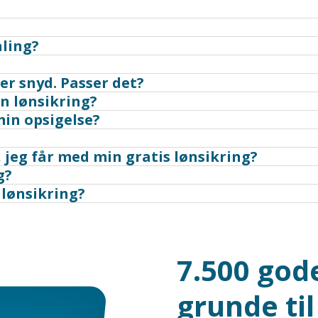
aling?
 er snyd. Passer det?
n lønsikring?
min opsigelse?
 jeg får med min gratis lønsikring?
g?
 lønsikring?
7.500 god
grunde til