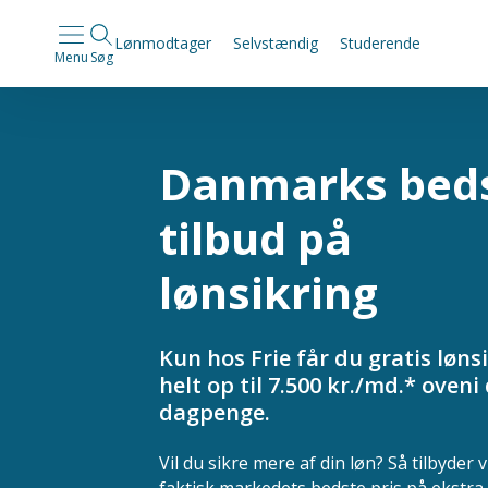
Lønmodtager
Selvstændig
Studerende
Menu
Søg
Danmarks bed
tilbud på
lønsikring
Kun hos Frie får du gratis løns
helt op til 7.500 kr./md.* oveni
dagpenge.
Vil du sikre mere af din løn? Så tilbyder v
faktisk markedets bedste pris på ekstra