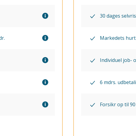
30 dages selvri
r.
Markedets hurt
Individuel job- 
6 mdrs. udbetali
Forsikr op til 90