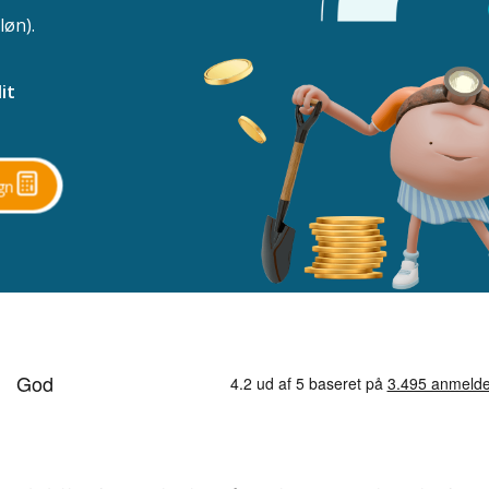
løn).
it
gn