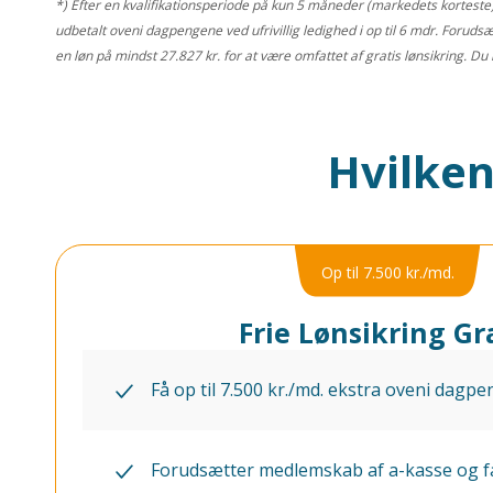
*) Efter en kvalifikationsperiode på kun 5 måneder (markedets korteste) er
udbetalt oveni dagpengene ved ufrivillig ledighed i op til 6 mdr. For
en løn på mindst 27.827 kr. for at være omfattet af gratis lønsikring.
Du 
Hvilken
Op til 7.500 kr./md.
Frie Lønsikring Gr
Få op til 7.500 kr./md. ekstra oveni dagpe
Forudsætter medlemskab af a-kasse og 