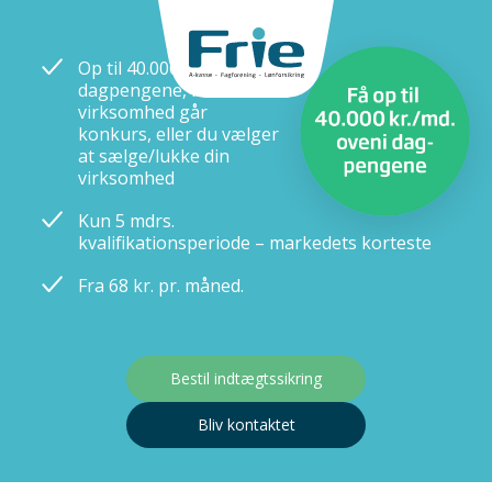
selvstændige
Op til 40.000 kr. oveni
dagpengene, hvis din
virksomhed går
konkurs, eller du vælger
at sælge/lukke din
virksomhed
Kun 5 mdrs.
kvalifikationsperiode – markedets korteste
Fra 68 kr. pr. måned.
Bestil indtægtssikring
Bliv kontaktet