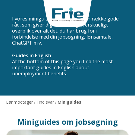
Miniguides
I vores miniguides har vi samlet en række gode
råd, som giver dig et nemt og overskueligt
overblik over alt det, du har brug for i
forbindelse med din jobsøgning, lønsamtale,
ChatGPT m.v.
Guides in English
At the bottom of this page you find the most
important guides in English about
unemployment benefits.
Lønmodtager
/
Find svar
/
Miniguides
Miniguides om jobsøgning