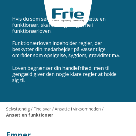
Ansættelse af en funktionær
Hvis du som selvstændig skal ansætte en
funktionær, skal du følge reglerne i
funktionærloven.
Funktionærloven indeholder regler, der
beskytter din medarbejder på væsentlige
områder som opsigelse, sygdom, graviditet m.v.
Loven begrænser din handlefrihed, men til
gengæld giver den nogle klare regler at holde
sig til.
Selvstændig
/
Find svar
/
Ansatte i virksomheden
/
Ansæt en funktionær
Emner