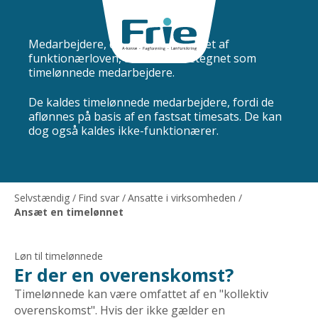
Ansættelse af en timelønnet
Medarbejdere, der ikke er omfattet af
funktionærloven, bliver ofte betegnet som
timelønnede medarbejdere.
De kaldes timelønnede medarbejdere, fordi de
aflønnes på basis af en fastsat timesats. De kan
dog også kaldes ikke-funktionærer.
Selvstændig
/
Find svar
/
Ansatte i virksomheden
/
Ansæt en timelønnet
Løn til timelønnede
Er der en overenskomst?
Timelønnede kan være omfattet af en "kollektiv
overenskomst". Hvis der ikke gælder en