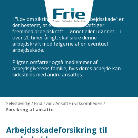
Forsikring af ansatte
I "Lov om sikring mod følger af arbejdsskade" er
det bestemt, at enhver, der beskæftiger
fremmed arbejdskraft – lønnet eller ulønnet – i
over 20 timer årligt, skal sikre denne
arbejdskraft mod følgerne af en eventuel
arbejdsskade.
Pligten omfatter også medlemmer af
arbejdsgiverens familie, hvis deres arbejde kan
sidestilles med andre ansattes.
Selvstændig
/
Find svar
/
Ansatte i virksomheden
/
Forsikring af ansatte
Arbejdsskadeforsikring til