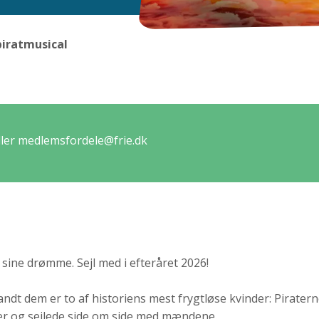
piratmusical
eller medlemsfordele@frie.dk
 sine drømme. Sejl med i efteråret 2026!
ndt dem er to af historiens mest frygtløse kvinder: Pirater
gler og sejlede side om side med mændene.