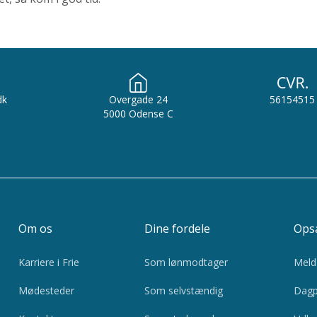
dk
Overgade 24
56154515
5000 Odense C
Om os
Dine fordele
Opsa
Karriere i Frie
Som lønmodtager
Meld 
Mødesteder
Som selvstændig
Dagp