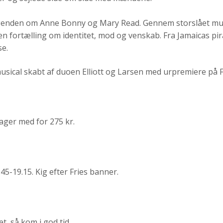
egenden om Anne Bonny og Mary Read. Gennem storslået mus
 en fortælling om identitet, mod og venskab. Fra Jamaicas pi
se.
sical skabt af duoen Elliott og Larsen med urpremiere på F
ager med for 275 kr.
45-19.15. Kig efter Fries banner.
t, så kom i god tid.