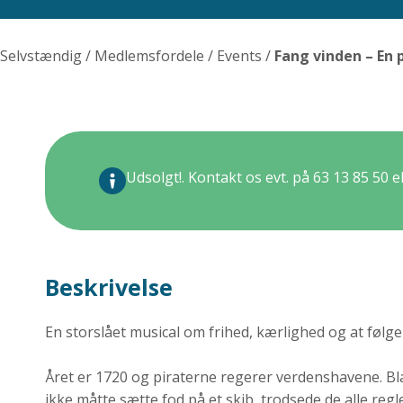
Selvstændig
/
Medlemsfordele
/
Events
/
Fang vinden – En 
Udsolgt!. Kontakt os evt. på 63 13 85 50 
Beskrivelse
En storslået musical om frihed, kærlighed og at følge
Året er 1720 og piraterne regerer verdenshavene. Bla
ikke måtte sætte fod på et skib, trodsede de alle re