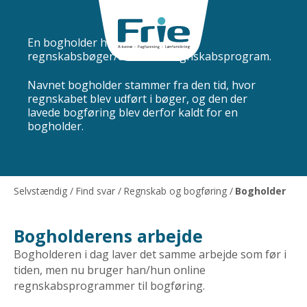
Bogholder
En bogholder holder orden i dine
regnskabsbøger/dit online regnskabsprogram.
Navnet bogholder stammer fra den tid, hvor
regnskabet blev udført i bøger, og den der
lavede bogføring blev derfor kaldt for en
bogholder.
Selvstændig
/
Find svar
/
Regnskab og bogføring
/
Bogholder
Bogholderens arbejde
Bogholderen i dag laver det samme arbejde som før i
tiden, men nu bruger han/hun online
regnskabsprogrammer til bogføring.