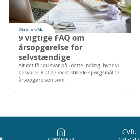
Økonomi
Skat
9 vigtige FAQ om
årsopgørelse for
selvstændige
Alt det får du svar på i dette indlæg, hvor vi
besvarer 9 af de mest stillede spørgsmål til
årsopgørelsen som ...
dk
Overgade 24
56154515