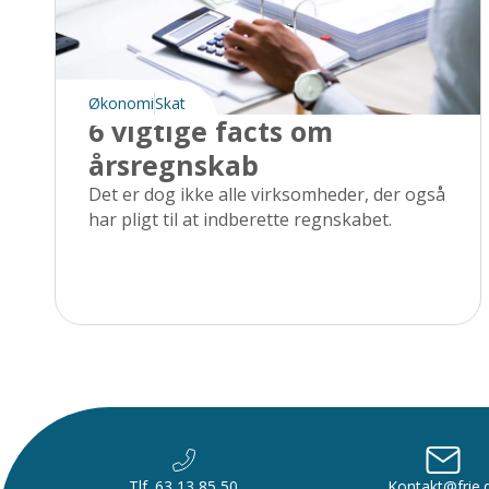
Økonomi
Skat
6 vigtige facts om
årsregnskab
Det er dog ikke alle virksomheder, der også
har pligt til at indberette regnskabet.
Tlf. 63 13 85 50
Kontakt@frie.