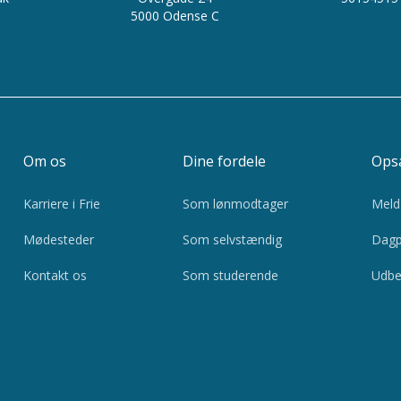
5000 Odense C
Om os
Dine fordele
Opsa
Karriere i Frie
Som lønmodtager
Meld 
Mødesteder
Som selvstændig
Dagp
Kontakt os
Som studerende
Udbe