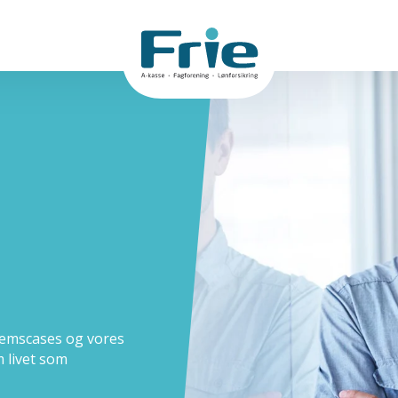
dlemscases og vores
 livet som