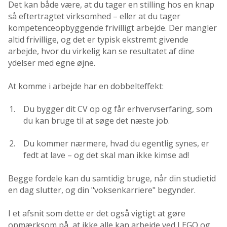
Det kan både være, at du tager en stilling hos en knap
så eftertragtet virksomhed – eller at du tager
kompetenceopbyggende frivilligt arbejde. Der mangler
altid frivillige, og det er typisk ekstremt givende
arbejde, hvor du virkelig kan se resultatet af dine
ydelser med egne øjne.
At komme i arbejde har en dobbelteffekt:
Du bygger dit CV op og får erhvervserfaring, som
du kan bruge til at søge det næste job.
Du kommer nærmere, hvad du egentlig synes, er
fedt at lave – og det skal man ikke kimse ad!
Begge fordele kan du samtidig bruge, når din studietid
en dag slutter, og din "voksenkarriere" begynder.
I et afsnit som dette er det også vigtigt at gøre
opmærksom på, at ikke alle kan arbejde ved LEGO og