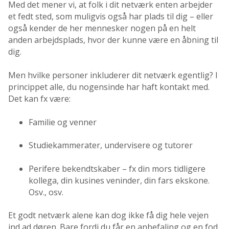
Med det mener vi, at folk i dit netværk enten arbejder
et fedt sted, som muligvis også har plads til dig – eller
også kender de her mennesker nogen på en helt
anden arbejdsplads, hvor der kunne være en åbning til
dig.
Men hvilke personer inkluderer dit netværk egentlig? I
princippet alle, du nogensinde har haft kontakt med.
Det kan fx være:
Familie og venner
Studiekammerater, undervisere og tutorer
Perifere bekendtskaber – fx din mors tidligere
kollega, din kusines veninder, din fars ekskone.
Osv., osv.
Et godt netværk alene kan dog ikke få dig hele vejen
ind ad døren. Bare fordi du får en anbefaling og en fod