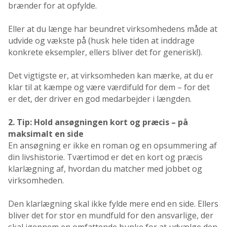
brænder for at opfylde.
Eller at du længe har beundret virksomhedens måde at
udvide og vækste på (husk hele tiden at inddrage
konkrete eksempler, ellers bliver det for generisk!).
Det vigtigste er, at virksomheden kan mærke, at du er
klar til at kæmpe og være værdifuld for dem – for det
er det, der driver en god medarbejder i længden.
2. Tip: Hold ansøgningen kort og præcis – på
maksimalt en side
En ansøgning er ikke en roman og en opsummering af
din livshistorie. Tværtimod er det en kort og præcis
klarlægning af, hvordan du matcher med jobbet og
virksomheden.
Den klarlægning skal ikke fylde mere end en side. Ellers
bliver det for stor en mundfuld for den ansvarlige, der
skal igennem en omfattende bunke for at udvælge den