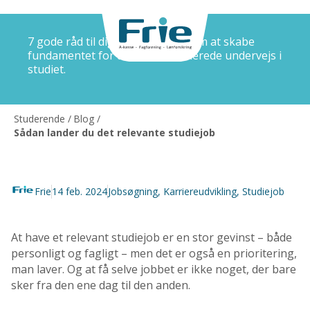
7 gode råd til dig, der drømmer om at skabe
fundamentet for din karriere allerede undervejs i
studiet.
Studerende
/
Blog
/
Sådan lander du det relevante studiejob
Frie
14 feb. 2024
Jobsøgning
,
Karriereudvikling
,
Studiejob
At have et relevant studiejob er en stor gevinst – både
personligt og fagligt – men det er også en prioritering,
man laver. Og at få selve jobbet er ikke noget, der bare
sker fra den ene dag til den anden.