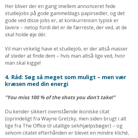
Her bliver der en gang imellem annonceret fede
studiejobs på gode gammeldags papirsedler, og det
gode ved disse jobs er, at konkurrencen typisk er
lavere – netop fordi det er de færreste, der ved, at de
skal holde øje dér.
Vil man virkelig have et studiejob, er der altså masser
af steder at finde dem – hvis man altså lige ved, hvor
man skal kigge!
4. Råd: Søg så meget som muligt – men vær
kræsen med din energi
”You miss 100 % of the shots you don’t take!”
Du kender sikkert ovenstående ikoniske citat
(oprindeligt fra Wayne Gretzky, men siden brugt i alt
lige fra The Office til utallige selvhjælpsbøger) – og
selvom citatet efterhånden er blevet en mindre kliché,