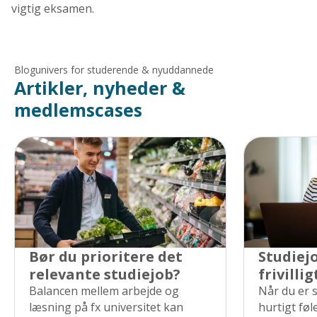
vigtig eksamen.
Blogunivers for studerende & nyuddannede
Artikler, nyheder &
medlemscases
Bør du prioritere det
Studiejo
relevante studiejob?
frivilli
Balancen mellem arbejde og
Når du er 
læsning på fx universitet kan
hurtigt fø