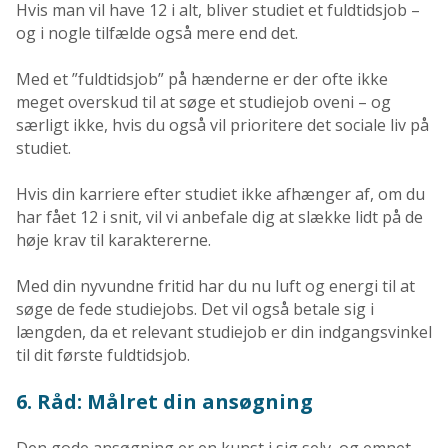
Hvis man vil have 12 i alt, bliver studiet et fuldtidsjob –
og i nogle tilfælde også mere end det.
Med et ”fuldtidsjob” på hænderne er der ofte ikke
meget overskud til at søge et studiejob oveni – og
særligt ikke, hvis du også vil prioritere det sociale liv på
studiet.
Hvis din karriere efter studiet ikke afhænger af, om du
har fået 12 i snit, vil vi anbefale dig at slække lidt på de
høje krav til karaktererne.
Med din nyvundne fritid har du nu luft og energi til at
søge de fede studiejobs. Det vil også betale sig i
længden, da et relevant studiejob er din indgangsvinkel
til dit første fuldtidsjob.
6. Råd: Målret din ansøgning
Den gode ansøgning er en kunst i sig selv, og emnet