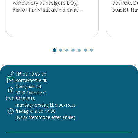
være tricky at navigere i. Og
det hele. D
derfor har vi sat alt ind på at ...
studiet. Hav
Tlf. 63 13 85 50
Kontakt@frie.dk
Overgade 24
5000 Odense C
56154515
mandag-torsdag kl. 9.00-15.00
fredag kl. 9.00-14.00
(fysisk fremmøde efter aftale)