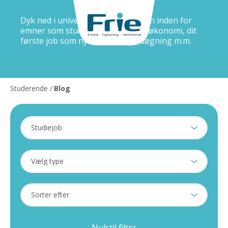
Dyk ned i universet og få god viden inden for
emner som studievalg, studiejob, økonomi, dit
første job som nyuddannet, jobsøgning m.m.
Studerende
/
Blog
Nulstil filter