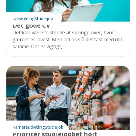
Jobsøgning
Studiejob
Det gode CV
Det kan være fristende at springe over, hvor
gærdet er lavest. Men lad os slå det fast med det
samme. Det er vigtigt, ...
Karriereudvikling
Studiejob
Prioritér studiejobbet højt