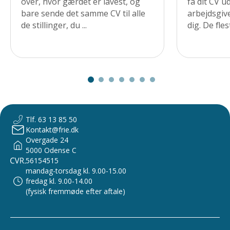
over, hvor gærdet er lavest, og
få dit CV u
bare sende det samme CV til alle
arbejdsgiv
de stillinger, du ...
dig. De flest
Tlf. 63 13 85 50
Kontakt@frie.dk
Overgade 24
5000 Odense C
56154515
mandag-torsdag kl. 9.00-15.00
fredag kl. 9.00-14.00
(fysisk fremmøde efter aftale)