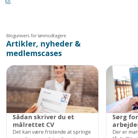
50
.
Blogunivers for lønmodtagere
Artikler, nyheder &
medlemscases
Sådan skriver du et
Sørg for
målrettet CV
arbejder
Det kan være fristende at springe
Der er man