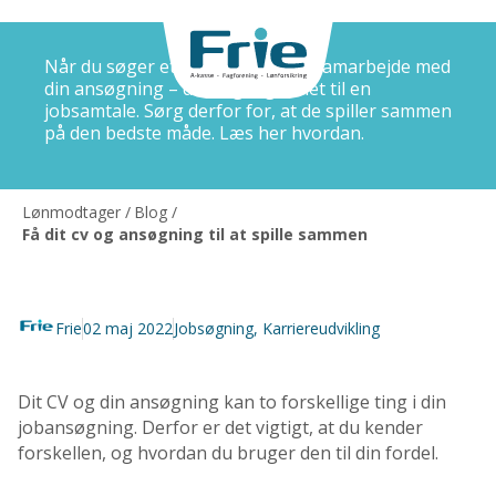
Når du søger et job, er dit CV – i samarbejde med
din ansøgning – din adgangsbillet til en
jobsamtale. Sørg derfor for, at de spiller sammen
på den bedste måde. Læs her hvordan.
Lønmodtager
/
Blog
/
Få dit cv og ansøgning til at spille sammen
Frie
02 maj 2022
Jobsøgning
,
Karriereudvikling
Dit CV og din ansøgning kan to forskellige ting i din
jobansøgning. Derfor er det vigtigt, at du kender
forskellen, og hvordan du bruger den til din fordel.