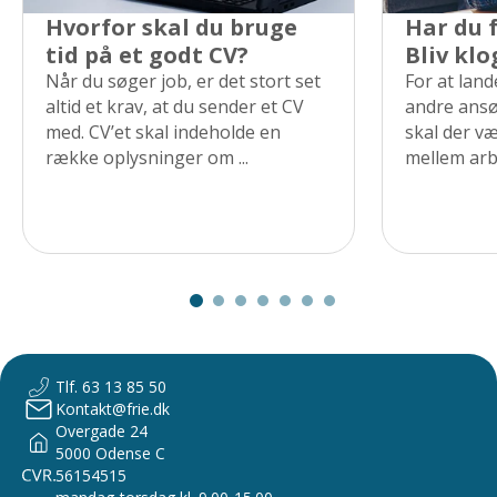
Hvorfor skal du bruge
Har du f
tid på et godt CV?
Bliv klo
Når du søger job, er det stort set
For at land
altid et krav, at du sender et CV
andre ans
med. CV’et skal indeholde en
skal der væ
række oplysninger om ...
mellem arbe
Tlf. 63 13 85 50
Kontakt@frie.dk
Overgade 24
5000 Odense C
56154515