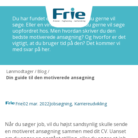
Du har fundet et stillingsopslag, du gerne vil
søge. Eller en virksomhed, som du gerne vil søge
uopfordret hos. Men hvordan skriver du den
bedste motiverede ansøgning? Og hvorfor er det
vigtigt, at du bruger tid på den? Det kommer vi
med svar på her.
Lønmodtager
/
Blog
/
Din guide til den motiverede ansøgning
Frie
02 mar. 2022
Jobsøgning
,
Karriereudvikling
Når du søger job, vil du højst sandsynlig skulle sende
en motiveret ansøgning sammen med dit CV. Uanset