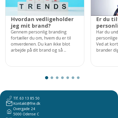
Hvordan vedligeholder
Er du ti
jeg mit brand?
personl
Gennem personlig branding
Har du und
fortæller du om, hvem du er til
personlige
omverdenen. Du kan ikke blot
Ved at kor
arbejde på dit brand og så ...
brander dig
Tlf. 63 13 85 50
Kontakt@frie.dk
Overgade 24
5000 Odense C