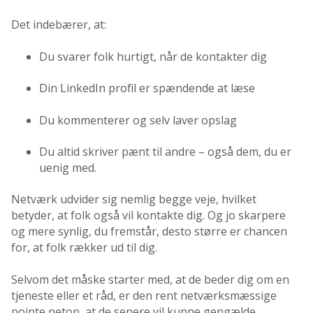
Det indebærer, at:
Du svarer folk hurtigt, når de kontakter dig
Din LinkedIn profil er spændende at læse
Du kommenterer og selv laver opslag
Du altid skriver pænt til andre – også dem, du er
uenig med.
Netværk udvider sig nemlig begge veje, hvilket
betyder, at folk også vil kontakte dig. Og jo skarpere
og mere synlig, du fremstår, desto større er chancen
for, at folk rækker ud til dig.
Selvom det måske starter med, at de beder dig om en
tjeneste eller et råd, er den rent netværksmæssige
pointe netop, at de senere vil kunne gengælde