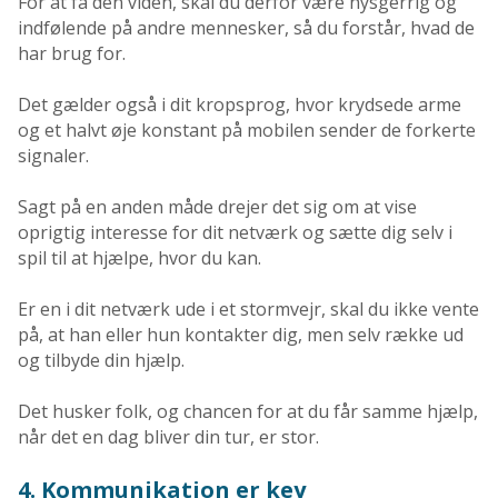
For at få den viden, skal du derfor være nysgerrig og
indfølende på andre mennesker, så du forstår, hvad de
har brug for.
Det gælder også i dit kropsprog, hvor krydsede arme
og et halvt øje konstant på mobilen sender de forkerte
signaler.
Sagt på en anden måde drejer det sig om at vise
oprigtig interesse for dit netværk og sætte dig selv i
spil til at hjælpe, hvor du kan.
Er en i dit netværk ude i et stormvejr, skal du ikke vente
på, at han eller hun kontakter dig, men selv række ud
og tilbyde din hjælp.
Det husker folk, og chancen for at du får samme hjælp,
når det en dag bliver din tur, er stor.
4. Kommunikation er key