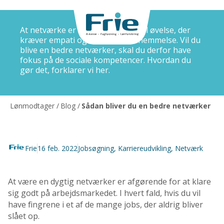
At netværke er i høj grad en social øvelse, der
kræver empati og situationsfornemmelse. Vil du
blive en bedre netværker, skal du derfor have
fokus på de sociale kompetencer. Hvordan du
gør det, forklarer vi her.
Lønmodtager
/
Blog
/
Sådan bliver du en bedre netværker
Frie
16 feb. 2022
Jobsøgning
,
Karriereudvikling
,
Netværk
At være en dygtig netværker er afgørende for at klare
sig godt på arbejdsmarkedet. I hvert fald, hvis du vil
have fingrene i et af de mange jobs, der aldrig bliver
slået op.