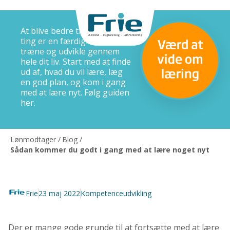
At blive bedre til at lære nye
ting er en færdighed, du kan
træne og udvikle gennem
hele dit liv. Start med at finde
ud af, hvad du vil lære, læg
en god plan, og kom i gang
med at lære nyt. Følg guiden
her.
Lønmodtager
/
Blog
/
Sådan kommer du godt i gang med at lære noget nyt
Frie
23 maj 2022
Kompetenceudvikling
Der er mange gode grunde til at fortsætte med at lære