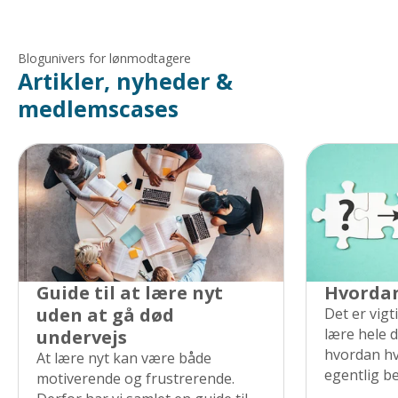
Blogunivers for lønmodtagere
Artikler, nyheder &
medlemscases
Guide til at lære nyt
Hvordan
uden at gå død
Det er vigt
lære hele d
undervejs
hvordan hv
At lære nyt kan være både
egentlig bed
motiverende og frustrerende.