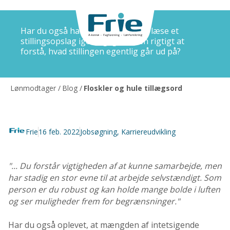
Har du også haft oplevelsen af at læse et
stillingsopslag igen og igen uden rigtigt at
forstå, hvad stillingen egentlig går ud på?
Lønmodtager
/
Blog
/
Floskler og hule tillægsord
Frie
16 feb. 2022
Jobsøgning
,
Karriereudvikling
"... Du forstår vigtigheden af at kunne samarbejde, men
har stadig en stor evne til at arbejde selvstændigt. Som
person er du robust og kan holde mange bolde i luften
og ser muligheder frem for begrænsninger."
Har du også oplevet, at mængden af intetsigende