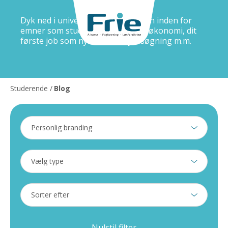
Dyk ned i universet og få god viden inden for
emner som studievalg, studiejob, økonomi, dit
første job som nyuddannet, jobsøgning m.m.
Studerende
/
Blog
Nulstil filter